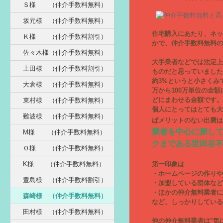
Ｓ様 （仲介手数料無料）
坂元様 （仲介手数料無料）
住宅購入にあたり、ネッ
Ｋ様 （仲介手数料割引）
かで、仲介手数料無料の
佐々木様（仲介手数料無料）
大手業者などでは法定上
上田様 （仲介手数料割引）
ものだと思っていました
約3%というと小さくみて
大倉様 （仲介手数料無料）
万から100万単位の金
どにまわせる金額です。
東村様 （仲介手数料無料）
個人にとってはとても大
難波様 （仲介手数料無料）
ばメリットのない出費は
業者を中心に探し
M様 （仲介手数料無料）
クまである世田谷
Ｏ様 （仲介手数料無料）
K様 （仲介手数料無料）
第一印象は
・ホームページの作りや
豊島様 （仲介手数料割引）
・加盟している団体など
・ほかの仲介無料業者に
森崎様 （仲介手数料無料）
など、しっかりしている
田村様 （仲介手数料無料）
他の仲介無料業者は"気