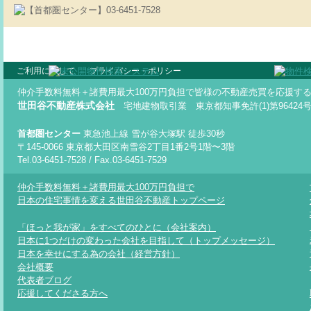
ご利用に際して
プライバシー・ポリシー
仲介手数料無料＋諸費用最大100万円負担で皆様の不動産売買を応援す
世田谷不動産株式会社
宅地建物取引業 東京都知事免許(1)第96424
首都圏センター
東急池上線 雪が谷大塚駅 徒歩30秒
〒145-0066 東京都大田区南雪谷2丁目1番2号1階〜3階
Tel.03-6451-7528 / Fax.03-6451-7529
仲介手数料無料＋諸費用最大100万円負担で
日本の住宅事情を変える世田谷不動産トップページ
「ほっと我が家」をすべてのひとに（会社案内）
日本に1つだけの変わった会社を目指して（トップメッセージ）
日本を幸せにする為の会社（経営方針）
会社概要
代表者ブログ
応援してくださる方へ