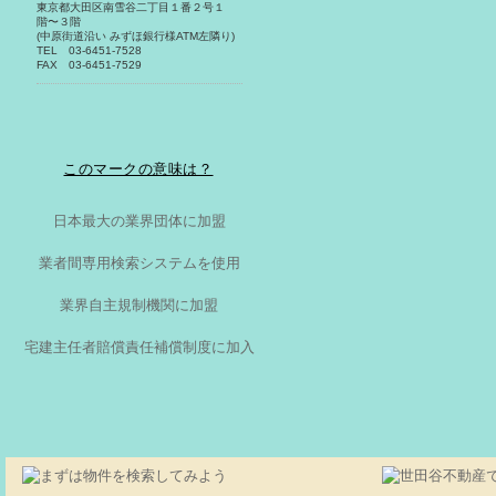
東京都大田区南雪谷二丁目１番２号１
階〜３階
(中原街道沿い みずほ銀行様ATM左隣り)
TEL 03-6451-7528
FAX 03-6451-7529
このマークの意味は？
日本最大の業界団体に加盟
業者間専用検索システムを使用
業界自主規制機関に加盟
宅建主任者賠償責任補償制度に加入