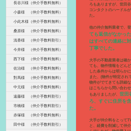
長谷川様（仲介手数料無料）
ろもありますが、世田谷
コンタクトのハードルが
小森様 （仲介手数料無料）
た。
小此木様（仲介手数料無料）
他の仲介無料業者で、登
桑原様 （仲介手数料無料）
ても返信がなかっ
浅香様 （仲介手数料割引）
はすべての連絡に
丁寧でした。
今井様 （仲介手数料無料）
西下様 （仲介手数料無料）
大手の不動産業者は確か
ても、物件情報をどんど
佐治様 （仲介手数料無料）
した条件からは明らかに
また、(物件が特定され
對馬様 （仲介手数料無料）
物件がでてきても詳細な
中元様 （仲介手数料無料）
はこちらから問い合わせ
世田
もありましたが、
遠藤様 （仲介手数料割引）
ろ、すぐに住所を
市橋様 （仲介手数料割引）
た。
赤塚様 （仲介手数料無料）
大手が仲介料をとってT
田中様 （仲介手数料割引）
と、経費を削減して仲介