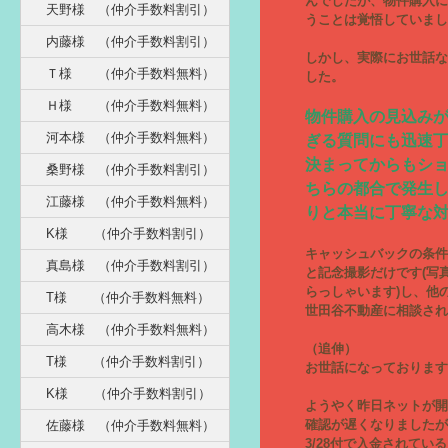
んでしたが、物件購入に
天野様 （仲介手数料割引）
うことは覚悟していまし
内藤様 （仲介手数料割引）
しかし、実際にお世話な
Ｔ様 （仲介手数料無料）
した。
Ｈ様 （仲介手数料無料）
物件購入の見込み
河本様 （仲介手数料無料）
ぎる質問にも迅速
決まってからもシ
桑野様 （仲介手数料割引）
ちらの都合で発生
江藤様 （仲介手数料無料）
りと本当に丁寧な
K様 （仲介手数料割引）
キャッシュバックの条件
真島様 （仲介手数料割引）
と記念撮影だけです(写
らっしゃいます)し、他
T様 （仲介手数料無料）
世田谷不動産に相談され
高木様 （仲介手数料無料）
（追伸）
T様 （仲介手数料割引）
お世話になっております
K様 （仲介手数料割引）
ようやく昨日ネットが開
確認が遅くなりましたが
佐藤様 （仲介手数料無料）
3/28付で入金されてい